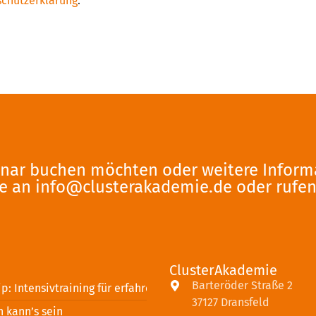
chutzerklärung
.
nar buchen möchten oder weitere Infor
te an
info@clusterakademie.de
oder rufen
ClusterAkademie
Barteröder Straße 2
: Intensivtraining für erfahrene Führungskräfte
37127 Dransfeld
h kann’s sein