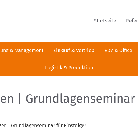
Startseite
Refe
rung & Management
Einkauf & Vertrieb
EDV & Office
Logistik & Produktion
tzen | Grundlagenseminar
tzen | Grundlagenseminar für Einsteiger